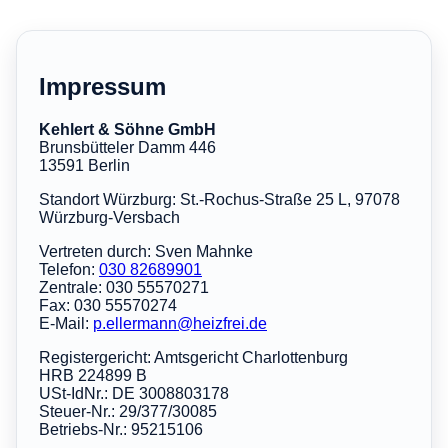
Impressum
Kehlert & Söhne GmbH
Brunsbütteler Damm 446
13591 Berlin
Standort Würzburg: St.-Rochus-Straße 25 L, 97078
Würzburg-Versbach
Vertreten durch: Sven Mahnke
Telefon:
030 82689901
Zentrale: 030 55570271
Fax: 030 55570274
E-Mail:
p.ellermann@heizfrei.de
Registergericht: Amtsgericht Charlottenburg
HRB 224899 B
USt-IdNr.: DE 3008803178
Steuer-Nr.: 29/377/30085
Betriebs-Nr.: 95215106